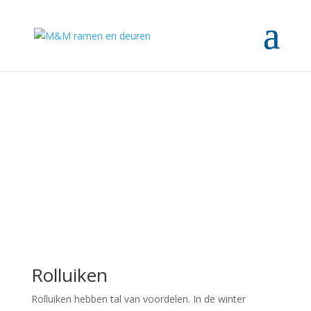
Rolluiken & zonwering
Warm in de zomer? Koud in de winter?
Rolluiken
Rolluiken hebben tal van voordelen. In de winter